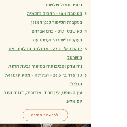
בספר תמול שלשום
כט טבת 10.1 - רחביה וחכמיה
בעקבות הסיפור כנגן המנגן
כא שבט 31.1 - כרם אברהם
בעקבות "שירה" ועמוס עוז
יח אדר א' 27.2 - מחולות יפו לעיר ואם
בישראל
נוה צדק וסביבותיה בסיפור גבעת החול.
טז' אדר ב' 26.3 - הגלילה - מסע עגנון אל
הגליל:
עין השופט, עין חרוד, מרחביה, דגניה ועוד.
יום מלא.
להרשמה מהירה